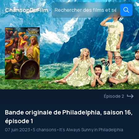
․
ChansonDuFilm
Épisode 2
Bande originale de Philadelphia, saison 16,
épisode 1
07 juin 2023
•
5 chansons
•
It's Always Sunny in Philadelphia