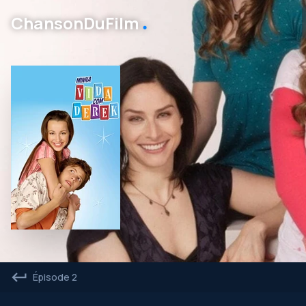
․
ChansonDuFilm
Épisode 2