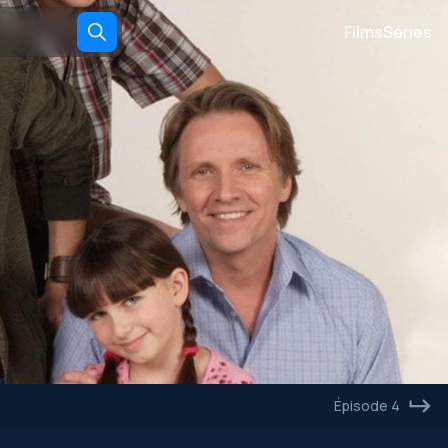
Films
Séries
Épisode 4