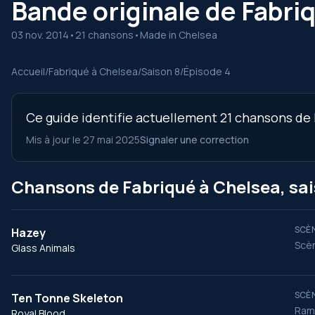
Bande originale de Fabriq
03 nov. 2014
•
21 chansons
•
Made in Chelsea
Accueil
/
Fabriqué à Chelsea
/
Saison 8
/
Épisode 4
Ce guide identifie actuellement 21 chansons de l
Mis à jour le 27 mai 2025
Signaler une correction
Chansons de Fabriqué à Chelsea, sai
SCÈN
Hazey
Scè
Glass Animals
SCÈN
Ten Tonne Skeleton
Ram
Royal Blood