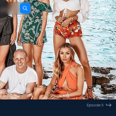
Films
Séries
Épisode 5