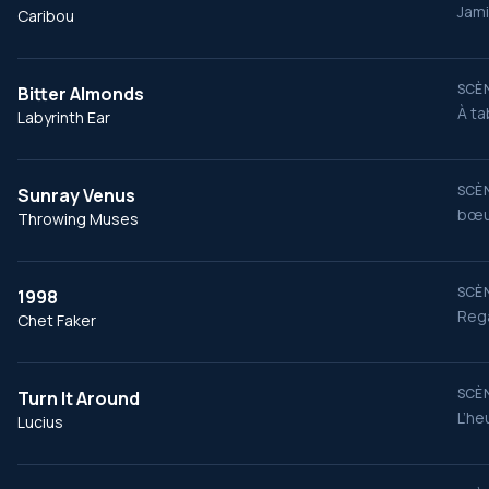
Jami
Caribou
SCÈN
Bitter Almonds
À ta
Labyrinth Ear
SCÈN
Sunray Venus
bœu
Throwing Muses
SCÈN
1998
Rega
Chet Faker
SCÈN
Turn It Around
L’he
Lucius