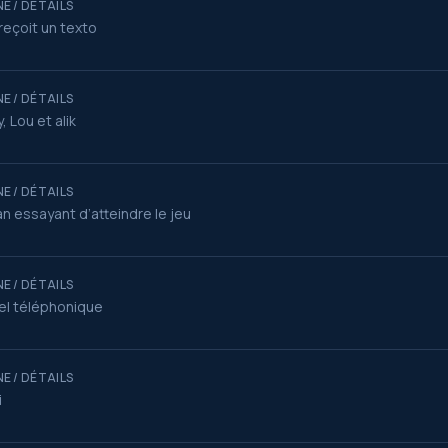
E / DÉTAILS
reçoit un texto
E / DÉTAILS
, Lou et alik
E / DÉTAILS
n essayant d’atteindre le jeu
E / DÉTAILS
l téléphonique
E / DÉTAILS
i