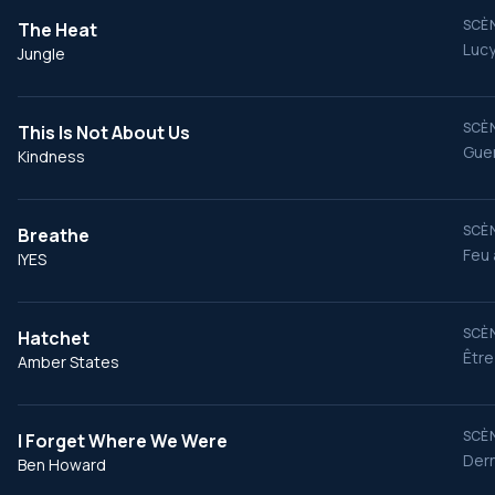
SCÈN
The Heat
Lucy
Jungle
SCÈN
This Is Not About Us
Guer
Kindness
SCÈN
Breathe
Feu 
IYES
SCÈN
Hatchet
Être
Amber States
SCÈN
I Forget Where We Were
Der
Ben Howard