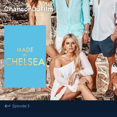
․
ChansonDuFilm
Épisode 3