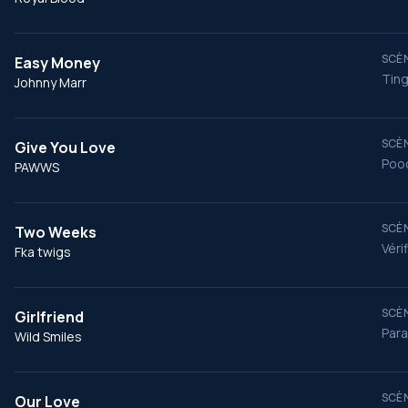
SCÈN
Easy Money
Ting
Johnny Marr
SCÈN
Give You Love
Pooc
PAWWS
SCÈN
Two Weeks
Véri
Fka twigs
SCÈN
Girlfriend
Para
Wild Smiles
SCÈN
Our Love