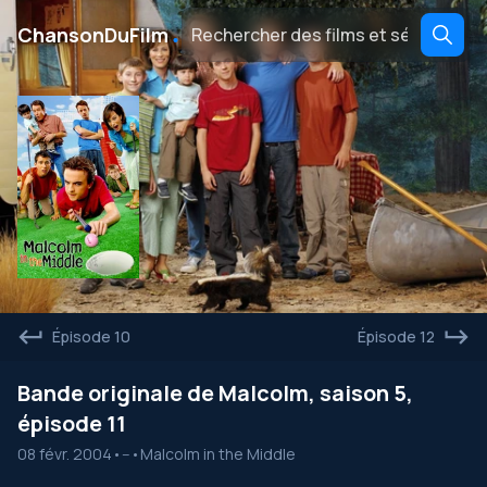
․
ChansonDuFilm
Épisode 10
Épisode 12
Bande originale de Malcolm, saison 5,
épisode 11
08 févr. 2004
•
--
•
Malcolm in the Middle