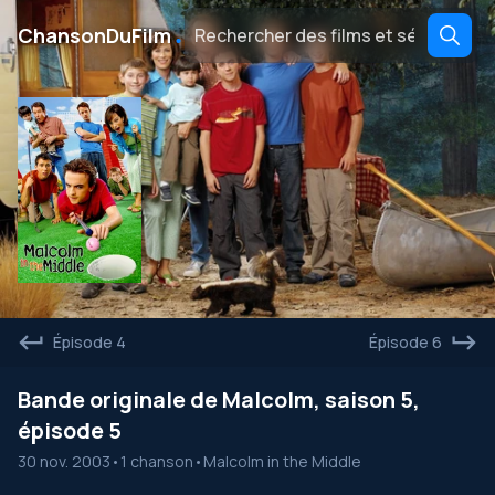
․
ChansonDuFilm
Épisode 4
Épisode 6
Bande originale de Malcolm, saison 5,
épisode 5
30 nov. 2003
•
1 chanson
•
Malcolm in the Middle