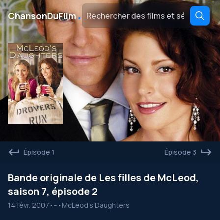
․
ChansonDuFilm
Épisode 1
Épisode 3
Bande originale de Les filles de McLeod,
saison 7, épisode 2
14 févr. 2007
•
--
•
McLeod's Daughters