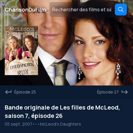
․
ChansonDuFilm
Épisode 25
Épisode 27
Bande originale de Les filles de McLeod,
saison 7, épisode 26
05 sept. 2007
•
--
•
McLeod's Daughters