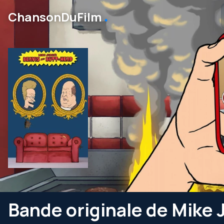
․
ChansonDuFilm
Bande originale de Mike 