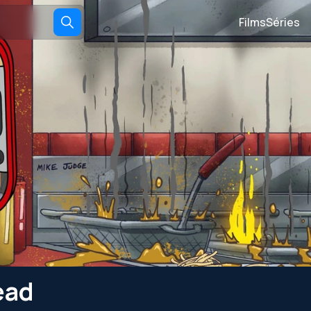
Films
Séries
ead