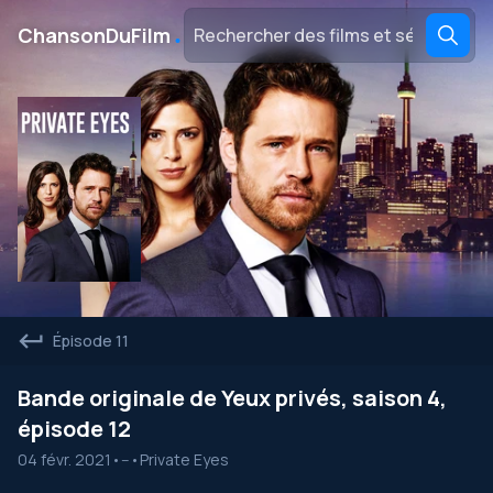
․
ChansonDuFilm
Épisode 11
Bande originale de Yeux privés, saison 4,
épisode 12
04 févr. 2021
•
--
•
Private Eyes