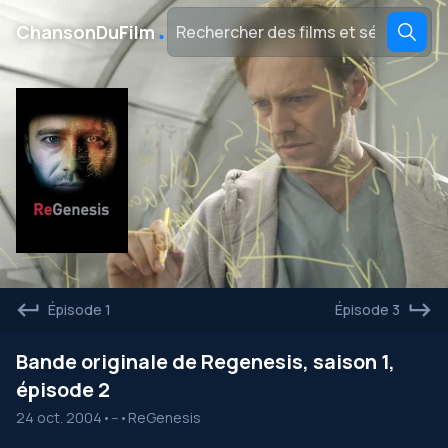
․
ChansonDuFilm
Épisode 1
Épisode 3
Bande originale de Regenesis, saison 1,
épisode 2
24 oct. 2004
•
--
•
ReGenesis