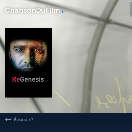
․
ChansonDuFilm
Épisode 7