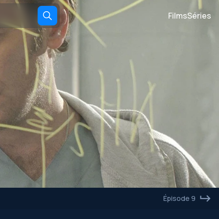
Films
Séries
Épisode 9