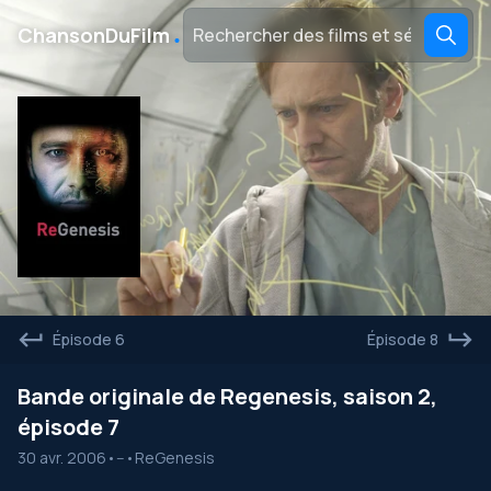
․
ChansonDuFilm
Épisode 6
Épisode 8
Bande originale de Regenesis, saison 2,
épisode 7
30 avr. 2006
•
--
•
ReGenesis