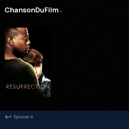
․
ChansonDuFilm
Épisode 9