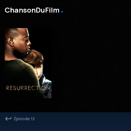
․
ChansonDuFilm
Épisode 12