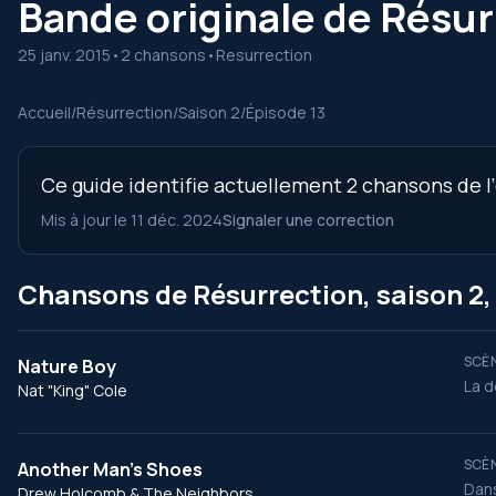
Bande originale de Résurr
25 janv. 2015
•
2 chansons
•
Resurrection
Accueil
/
Résurrection
/
Saison 2
/
Épisode 13
Ce guide identifie actuellement 2 chansons de l’
Mis à jour le 11 déc. 2024
Signaler une correction
Chansons de Résurrection, saison 2,
SCÈN
Nature Boy
La d
Nat "King" Cole
SCÈN
Another Man's Shoes
Dans
Drew Holcomb & The Neighbors