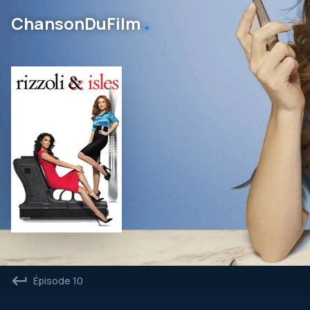
․
ChansonDuFilm
Épisode 10