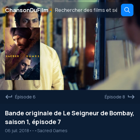
․
ChansonDuFilm
Épisode 6
Épisode 8
Bande originale de Le Seigneur de Bombay,
saison 1, épisode 7
06 juil. 2018
•
--
•
Sacred Games