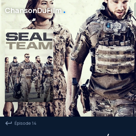
․
ChansonDuFilm
Épisode 14