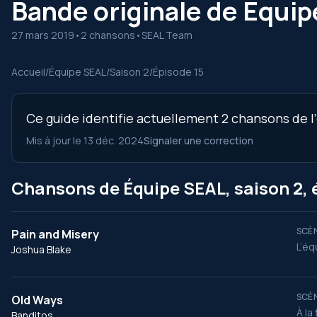
Bande originale de Équip
27 mars 2019
•
2 chansons
•
SEAL Team
Accueil
/
Équipe SEAL
/
Saison 2
/
Épisode 15
Ce guide identifie actuellement 2 chansons de l’
Mis à jour le 13 déc. 2024
Signaler une correction
Chansons de Équipe SEAL, saison 2, 
SCÈN
Pain and Misery
L’éq
Joshua Blake
SCÈN
Old Ways
À la
Banditos