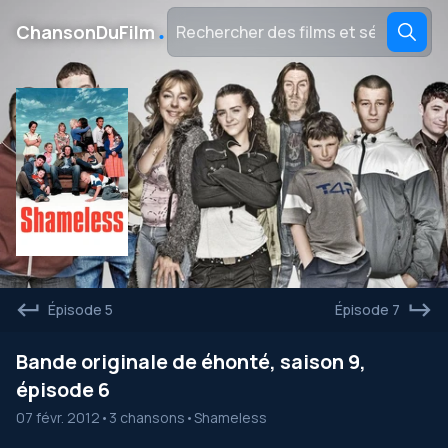
․
ChansonDuFilm
Épisode 5
Épisode 7
Bande originale de éhonté, saison 9,
épisode 6
07 févr. 2012
•
3 chansons
•
Shameless