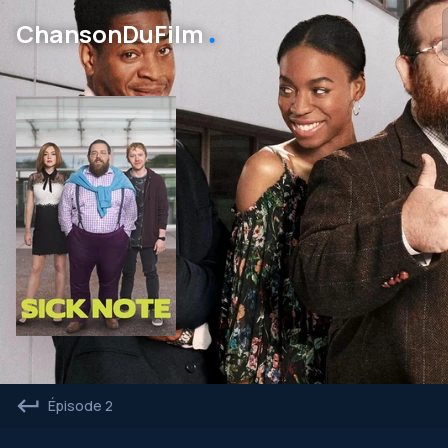
․
ChansonDuFilm
Épisode 2