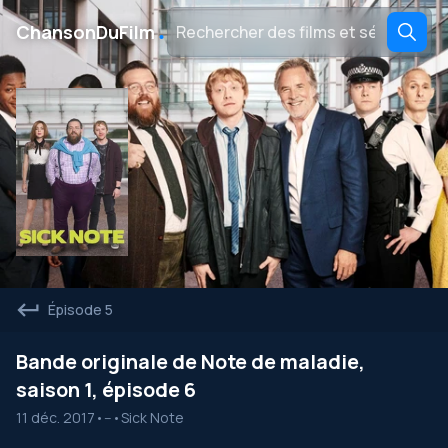
․
ChansonDuFilm
Épisode 5
Bande originale de Note de maladie,
saison 1, épisode 6
11 déc. 2017
•
--
•
Sick Note