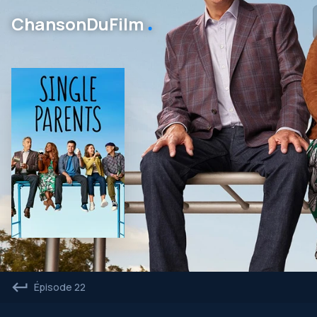
․
ChansonDuFilm
Épisode 22