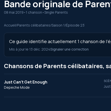
Bande originale de Parent
08 mai 2019
•
1 chanson
•
Single Parents
Accueil
/
Parents célibataires
/
Saison 1
/
Épisode 23
Ce guide identifie actuellement 1 chanson de l’é
Mis à jour le 13 déc. 2024
Signaler une correction
Chansons de Parents célibataires, sa
SCÈN
Just Can't Get Enough
Just
Depeche Mode