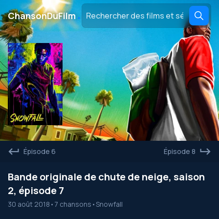
․
ChansonDuFilm
Épisode 6
Épisode 8
Bande originale de chute de neige, saison
2, épisode 7
30 août 2018
•
7 chansons
•
Snowfall