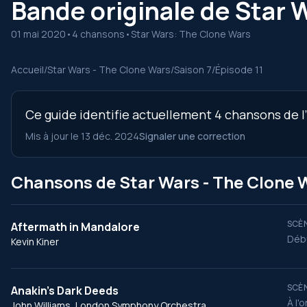
Bande originale de Star W
01 mai 2020
•
4 chansons
•
Star Wars: The Clone Wars
Accueil
/
Star Wars - The Clone Wars
/
Saison 7
/
Épisode 11
Ce guide identifie actuellement 4 chansons de l’
Mis à jour le 13 déc. 2024
Signaler une correction
Chansons de Star Wars - The Clone Wa
SCÈN
Aftermath in Mandalore
Débu
Kevin Kiner
SCÈN
Anakin's Dark Deeds
À l'
John Williams, London Symphony Orchestra