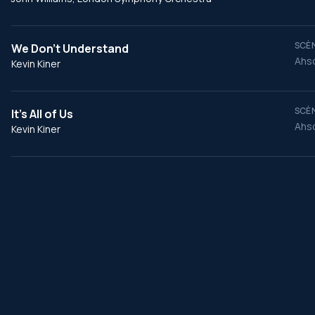
SCÈN
We Don't Understand
Ahso
Kevin Kiner
SCÈN
It's All of Us
Ahso
Kevin Kiner