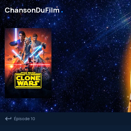
․
ChansonDuFilm
Épisode 10