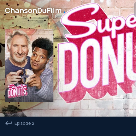
․
ChansonDuFilm
Épisode 2