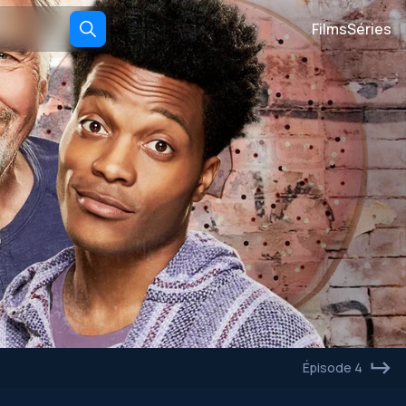
Films
Séries
Épisode 4