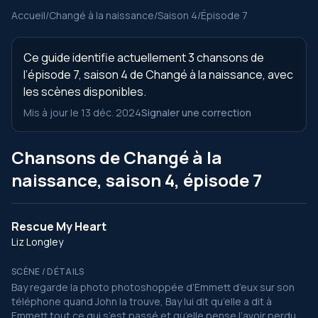
Accueil
/
Changé à la naissance
/
Saison 4
/
Épisode 7
Ce guide identifie actuellement 3 chansons de
l’épisode 7, saison 4 de Changé à la naissance, avec
les scènes disponibles.
Mis à jour le 13 déc. 2024
Signaler une correction
Chansons de Changé à la
naissance, saison 4, épisode 7
Rescue My Heart
Liz Longley
SCÈNE / DÉTAILS
Bay regarde la photo photoshoppée d’Emmett d’eux sur son
téléphone quand John la trouve, Bay lui dit qu’elle a dit à
Emmett tout ce qui s’est passé et qu’elle pense l’avoir perdu.