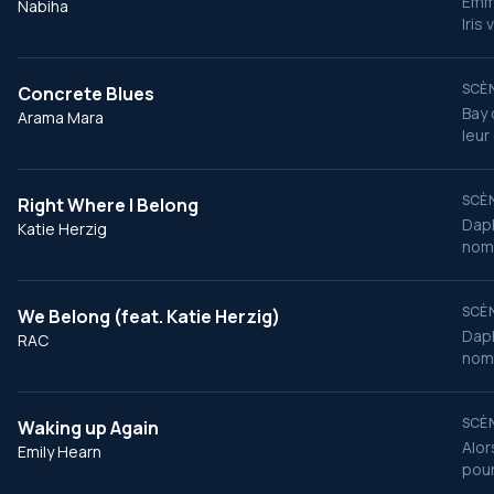
Emme
Nabiha
Iris
SCÈN
Concrete Blues
Bay 
Arama Mara
leur
SCÈN
Right Where I Belong
Daph
Katie Herzig
nom 
SCÈN
We Belong (feat. Katie Herzig)
Daph
RAC
nom 
SCÈN
Waking up Again
Alor
Emily Hearn
pour