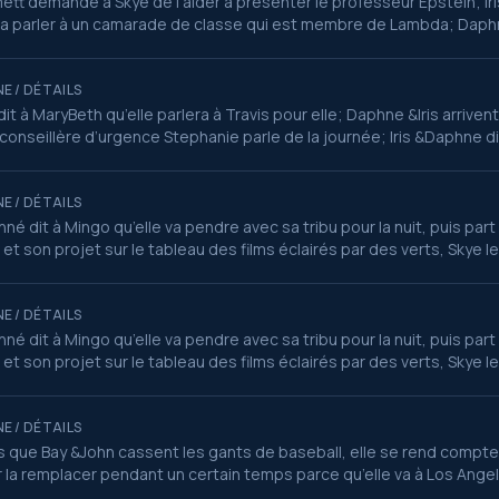
tt demande à Skye de l’aider à présenter le professeur Epstein; Iri
 va parler à un camarade de classe qui est membre de Lambda; Dap
E / DÉTAILS
dit à MaryBeth qu’elle parlera à Travis pour elle; Daphne &Iris arriven
 conseillère d’urgence Stephanie parle de la journée; Iris &Daphne d
E / DÉTAILS
né dit à Mingo qu’elle va pendre avec sa tribu pour la nuit, puis par
et son projet sur le tableau des films éclairés par des verts, Skye le 
E / DÉTAILS
né dit à Mingo qu’elle va pendre avec sa tribu pour la nuit, puis par
et son projet sur le tableau des films éclairés par des verts, Skye le 
E / DÉTAILS
s que Bay &John cassent les gants de baseball, elle se rend compte 
 la remplacer pendant un certain temps parce qu’elle va à Los Angel