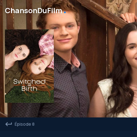
․
ChansonDuFilm
Épisode 8