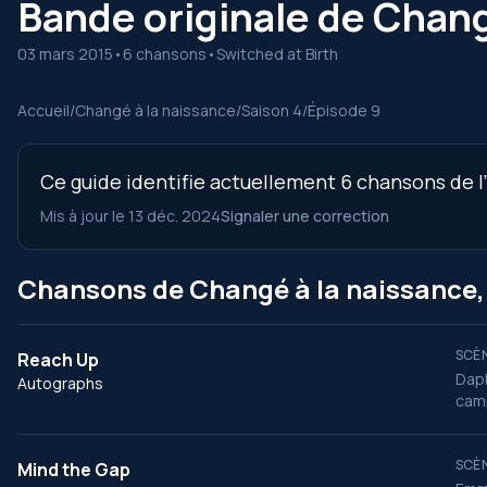
Bande originale de Changé
03 mars 2015
•
6 chansons
•
Switched at Birth
Accueil
/
Changé à la naissance
/
Saison 4
/
Épisode 9
Ce guide identifie actuellement 6 chansons de l’
Mis à jour le 13 déc. 2024
Signaler une correction
Chansons de Changé à la naissance, 
SCÈN
Reach Up
Daph
Autographs
cam
SCÈN
Mind the Gap