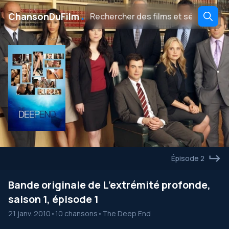
․
ChansonDuFilm
Épisode 2
Bande originale de L’extrémité profonde,
saison 1, épisode 1
21 janv. 2010
•
10 chansons
•
The Deep End