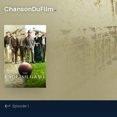
․
ChansonDuFilm
Épisode 1