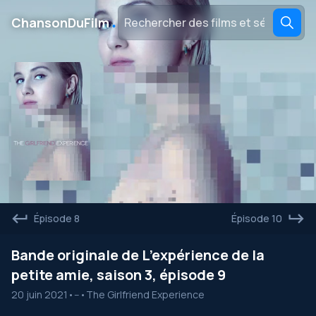
․
ChansonDuFilm
Épisode 8
Épisode 10
Bande originale de L’expérience de la
petite amie, saison 3, épisode 9
20 juin 2021
•
--
•
The Girlfriend Experience