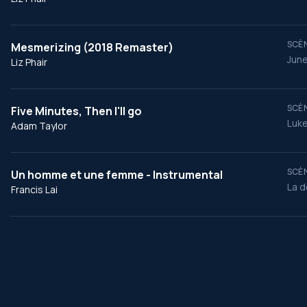
SCÈN
Mesmerizing (2018 Remaster)
June
Liz Phair
SCÈN
Five Minutes, Then I'll go
Luke
Adam Taylor
SCÈN
Un homme et une femme - Instrumental
La d
Francis Lai