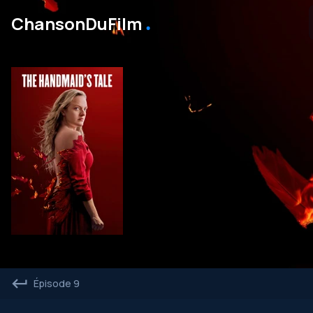
․
ChansonDuFilm
Épisode 9