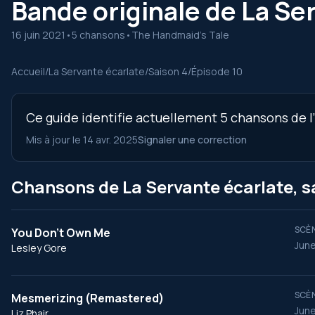
Bande originale de La Ser
16 juin 2021
•
5 chansons
•
The Handmaid's Tale
Accueil
/
La Servante écarlate
/
Saison 4
/
Épisode 10
Ce guide identifie actuellement 5 chansons de l’
Mis à jour le 14 avr. 2025
Signaler une correction
Chansons de La Servante écarlate, sa
SCÈN
You Don't Own Me
June
Lesley Gore
SCÈN
Mesmerizing (Remastered)
June
Liz Phair