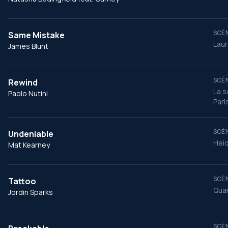
SCÈN
Same Mistake
Laur
James Blunt
SCÈN
Rewind
La s
Paolo Nutini
Pari
SCÈN
Undeniable
Heid
Mat Kearney
SCÈN
Tattoo
Quan
Jordin Sparks
SCÈN