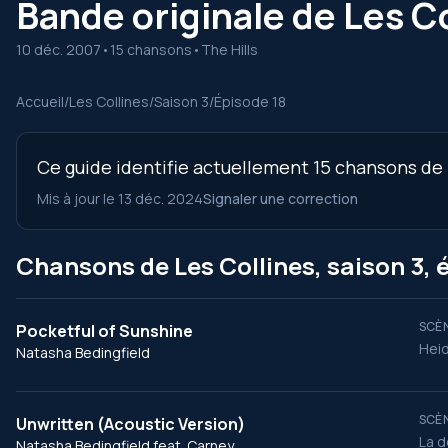
Bande originale de Les Co
10 déc. 2007
•
15 chansons
•
The Hills
Accueil
/
Les Collines
/
Saison 3
/
Épisode 18
Ce guide identifie actuellement 15 chansons de l
Mis à jour le 13 déc. 2024
Signaler une correction
Chansons de Les Collines, saison 3, 
SCÈN
Pocketful of Sunshine
Heid
Natasha Bedingfield
SCÈN
Unwritten (Acoustic Version)
La d
Natasha Bedingfield feat. Carney