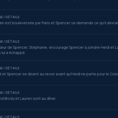
E / DÉTAILS
en est bouleversée par Paris et Spencer se demande ce qu'il devrait 
E / DÉTAILS
œur de Spencer, Stephanie, encourage Spencer à joindre Heidi et La
s lui a échappé.
E / DÉTAILS
i et Spencer se disent au revoir avant qu'Heidi ne parte pour le Color
E / DÉTAILS
d Brody et Lauren sont au dîner.
E / DÉTAILS