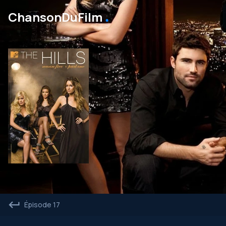
․
ChansonDuFilm
Épisode 17