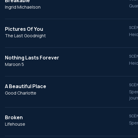
Breakable
Quan
Ingrid Michaelson
SCÈN
Pictures Of You
Heid
The Last Goodnight
SCÈN
Nothing Lasts Forever
Heid
Maroon 5
SCÈN
A Beautiful Place
Spen
Good Charlotte
jour
SCÈN
Broken
Spen
Lifehouse