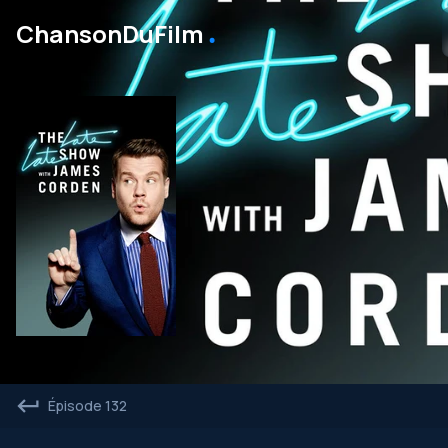
․
ChansonDuFilm
Épisode 132