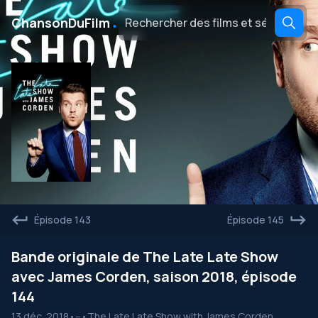
․
ChansonDuFilm
Épisode 143
Épisode 145
Bande originale de The Late Late Show
avec James Corden, saison 2018, épisode
144
13 déc. 2018
•
--
•
The Late Late Show with James Corden