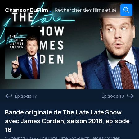
․
ChansonDuFilm
Épisode 17
Épisode 19
Bande originale de The Late Late Show
avec James Corden, saison 2018, épisode
18
22 févr. 2018
•
--
•
The Late Late Show with James Corden