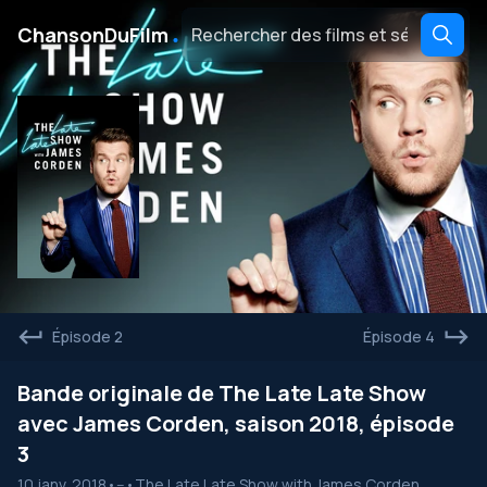
․
ChansonDuFilm
Épisode 2
Épisode 4
Bande originale de The Late Late Show
avec James Corden, saison 2018, épisode
3
10 janv. 2018
•
--
•
The Late Late Show with James Corden