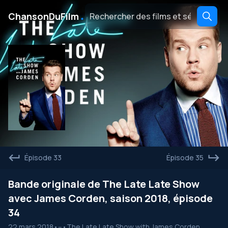
․
ChansonDuFilm
Épisode 33
Épisode 35
Bande originale de The Late Late Show
avec James Corden, saison 2018, épisode
34
22 mars 2018
•
--
•
The Late Late Show with James Corden