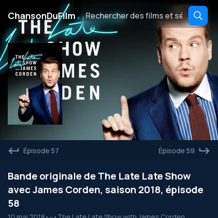
․
ChansonDuFilm
Épisode 57
Épisode 59
Bande originale de The Late Late Show
avec James Corden, saison 2018, épisode
58
10 mai 2018
•
--
•
The Late Late Show with James Corden