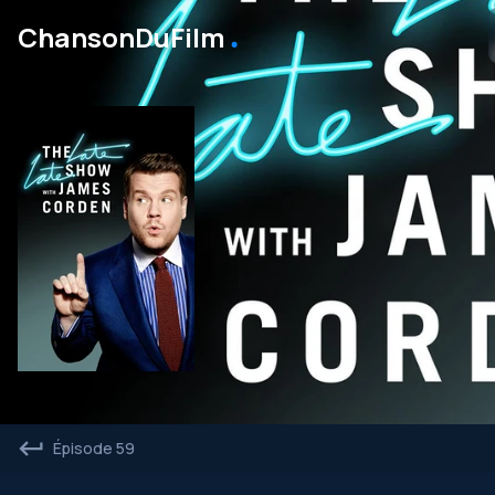
․
ChansonDuFilm
Épisode 59