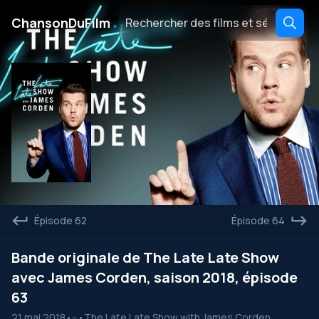
․
ChansonDuFilm
Épisode 62
Épisode 64
Bande originale de The Late Late Show
avec James Corden, saison 2018, épisode
63
21 mai 2018
•
--
•
The Late Late Show with James Corden