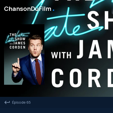
․
ChansonDuFilm
Épisode 65