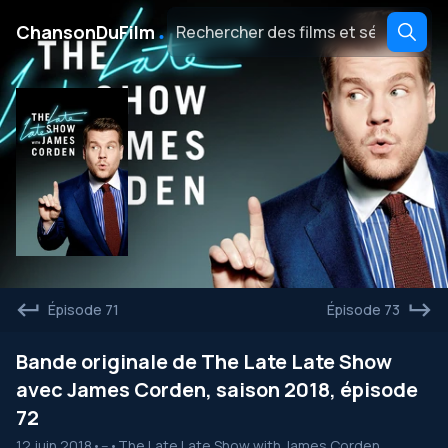
․
ChansonDuFilm
Épisode 71
Épisode 73
Bande originale de The Late Late Show
avec James Corden, saison 2018, épisode
72
12 juin 2018
•
--
•
The Late Late Show with James Corden