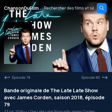
․
ChansonDuFilm
Épisode 78
Épisode 80
Bande originale de The Late Late Show
avec James Corden, saison 2018, épisode
79
23 juil. 2018
•
--
•
The Late Late Show with James Corden