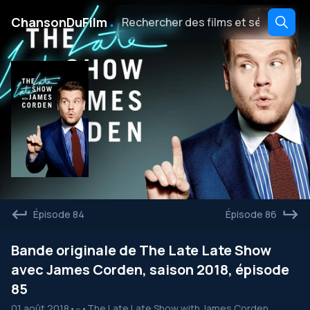
․
ChansonDuFilm
Épisode 84
Épisode 86
Bande originale de The Late Late Show
avec James Corden, saison 2018, épisode
85
01 août 2018
•
--
•
The Late Late Show with James Corden