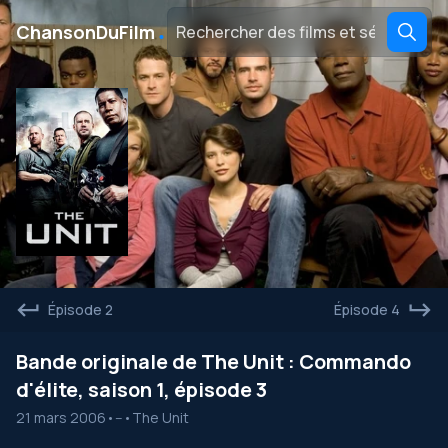
․
ChansonDuFilm
Épisode 2
Épisode 4
Bande originale de The Unit : Commando
d'élite, saison 1, épisode 3
21 mars 2006
•
--
•
The Unit