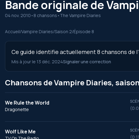
Bande originale de Vampir
04 nov. 2010
•
8 chansons
•
The Vampire Diaries
Accueil
/
Vampire Diaries
/
Saison 2
/
Épisode 8
Ce guide identifie actuellement 8 chansons de l’
Mis à jour le 13 déc. 2024
Signaler une correction
Chansons de Vampire Diaries, saison
SCÈN
We Rule the World
(0:0
Dragonette
SCÈN
Wolf Like Me
(0:1
TV On The Radio