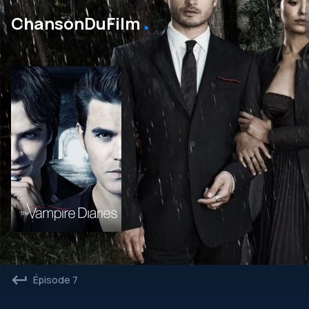
․
ChansonDuFilm
Épisode 7