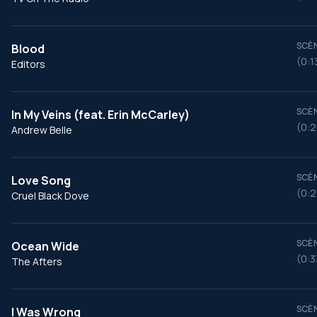
SCÈN
Blood
(0:1
Editors
SCÈN
In My Veins (feat. Erin McCarley)
(0:2
Andrew Belle
SCÈN
Love Song
(0:2
Cruel Black Dove
SCÈN
Ocean Wide
(0:3
The Afters
SCÈN
I Was Wrong