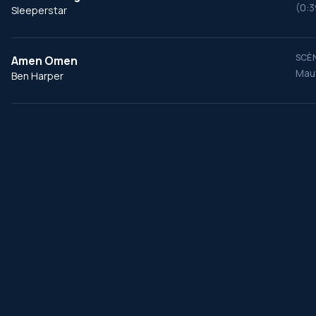
(0:39
Sleeperstar
SCÈN
Amen Omen
Mauv
Ben Harper