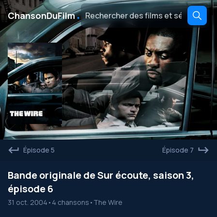
․
ChansonDuFilm
Épisode 5
Épisode 7
Bande originale de Sur écoute, saison 3,
épisode 6
31 oct. 2004
•
4 chansons
•
The Wire