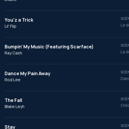
SCÈN
You'z a Trick
La d
Lil' Flip
SCÈN
Bumpin' My Music (Featuring Scarface)
La d
Ray Cash
SCÈN
Dance My Pain Away
Dans
Rod Lee
SCÈN
The Fall
Créd
Blake Leyh
SCÈN
Stay