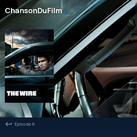
․
ChansonDuFilm
Épisode 6