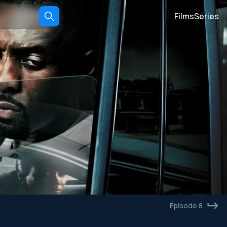
Films
Séries
Épisode 8