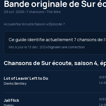
Bande originale de Sur éc
29 oct. 2006
•
7 chansons
•
The Wire
Accueil
/
Sur écoute
/
Saison 4
/
Épisode 7
Ce guide identifie actuellement 7 chansons de l’
Mis à jour le 13 déc. 2024
Signaler une correction
Chansons de Sur écoute, saison 4, é
SCÈN
Lot of Leavin' Left to Do
La d
Dierks Bentley
SCÈN
Jail Flick
La d
Diablo