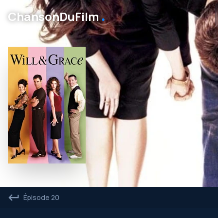
․
ChansonDuFilm
Épisode 20