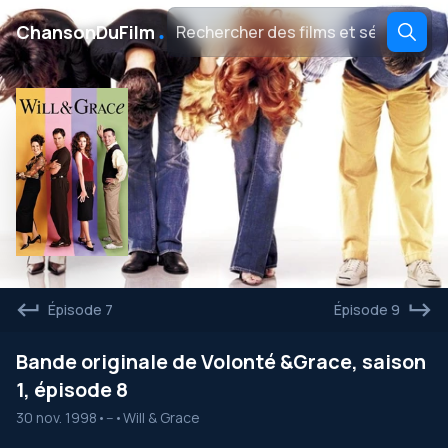
․
ChansonDuFilm
Épisode 7
Épisode 9
Bande originale de Volonté &Grace, saison
1, épisode 8
30 nov. 1998
•
--
•
Will & Grace