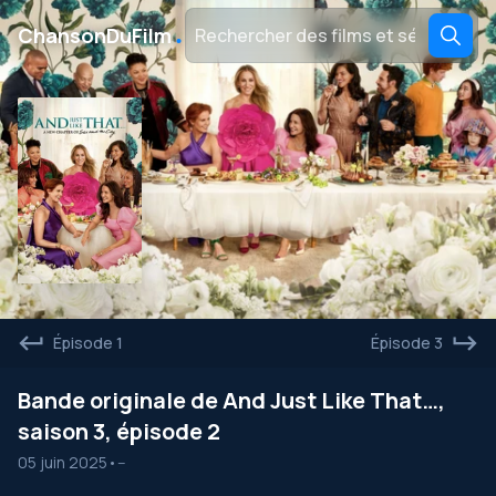
․
ChansonDuFilm
Épisode 1
Épisode 3
Bande originale de And Just Like That…,
saison 3, épisode 2
05 juin 2025
•
--